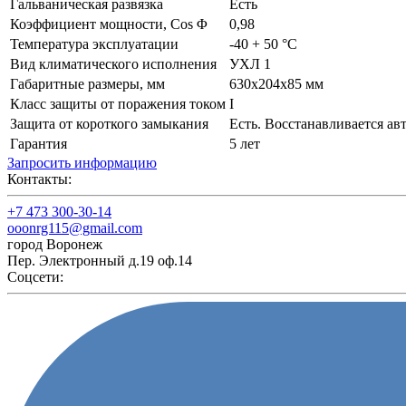
Гальваническая развязка
Есть
Коэффициент мощности, Cos Φ
0,98
Температура эксплуатации
-40 + 50 °C
Вид климатического исполнения
УХЛ 1
Габаритные размеры, мм
630х204х85 мм
Класс защиты от поражения током
I
Защита от короткого замыкания
Есть. Восстанавливается ав
Гарантия
5 лет
Запросить информацию
Контакты:
+7 473 300-30-14
ooonrg115@gmail.com
город Воронеж
Пер. Электронный д.19 оф.14
Соцсети: