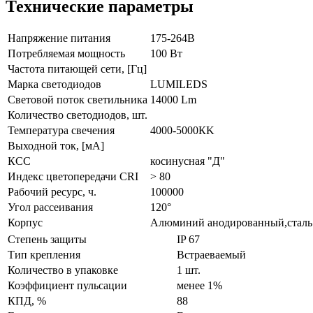
Технические параметры
Напряжение питания
175-264В
Потребляемая мощность
100 Вт
Частота питающей сети, [Гц]
Марка светодиодов
LUMILEDS
Световой поток светильника
14000 Lm
Количество светодиодов, шт.
Температура свечения
4000-5000КK
Выходной ток, [мА]
КСС
косинусная "Д"
Индекс цветопередачи CRI
> 80
Рабочий ресурс, ч.
100000
Угол рассеивания
120°
Корпус
Алюминий анодированный,сталь
Степень защиты
IP 67
Тип крепления
Встраеваемый
Количество в упаковке
1 шт.
Коэффициент пульсации
менее 1%
КПД, %
88