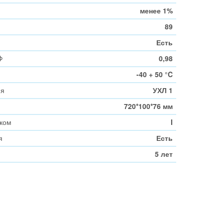
менее 1%
89
Есть
Φ
0,98
-40 + 50 °C
ия
УХЛ 1
720*100*76 мм
оком
I
я
Есть
5 лет